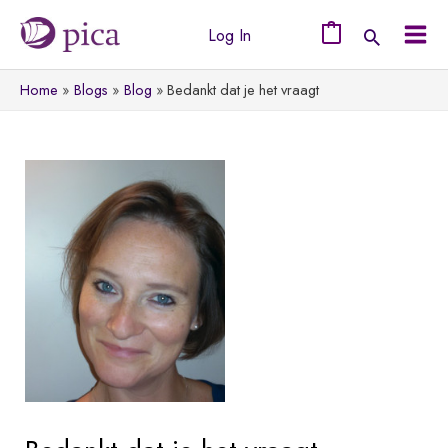
Ga
Log In
naar
0
Mai
de
Home
Blogs
Blog
Bedankt dat je het vraagt
Men
inhoud