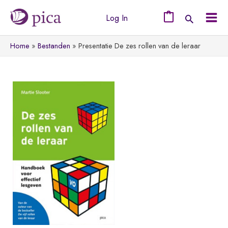
Ga
Log In
naar
0
Mai
de
Home
Bestanden
Presentatie De zes rollen van de leraar
Men
inhoud