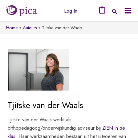
Ga
Log In
naar
0
Mai
de
Home
Auteurs
Tjitske van der Waals
Men
inhoud
Tjitske van der Waals
Tjitske van der Waals werkt als
orthopedagoog/onderwijskundig adviseur bij
ZIEN in de
klas
. Haar werkzaamheden bestaan uit het uitvoeren van