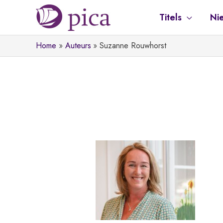
Ga
Titels
Ni
naar
de
Home
Auteurs
Suzanne Rouwhorst
inhoud