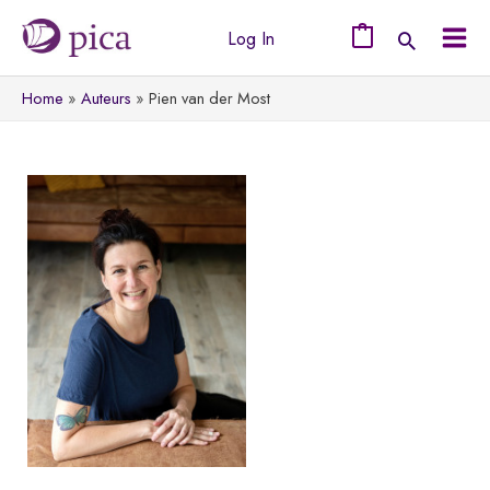
Ga
Log In
naar
0
Mai
de
Home
Auteurs
Pien van der Most
Men
inhoud