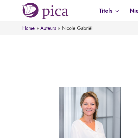
Ga
Titels
Ni
naar
de
Home
Auteurs
Nicole Gabriël
inhoud