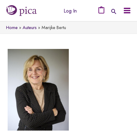
Ga
Log In
naar
0
Mai
de
Home
Auteurs
Marijke Bertu
Men
inhoud