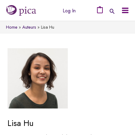
Ga
Log In
naar
0
Mai
de
Home
Auteurs
Lisa Hu
Men
inhoud
Lisa Hu