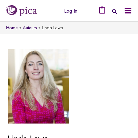
Ga
Log In
naar
0
Mai
de
Home
Auteurs
Linda Lawa
Men
inhoud