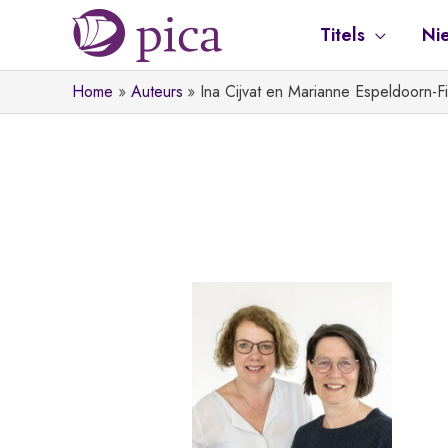
Ga
Titels
Ni
naar
de
Home
Auteurs
Ina Cijvat en Marianne Espeldoorn-F
inhoud