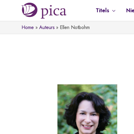
Ga
Titels
Ni
naar
de
Home
Auteurs
Ellen Notbohm
inhoud