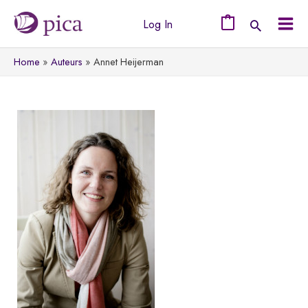
Ga
Log In
naar
0
Mai
de
Home
Auteurs
Annet Heijerman
Men
inhoud