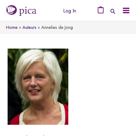
Ga
Log In
naar
0
Mai
de
Home
Auteurs
Annelies de Jong
Men
inhoud