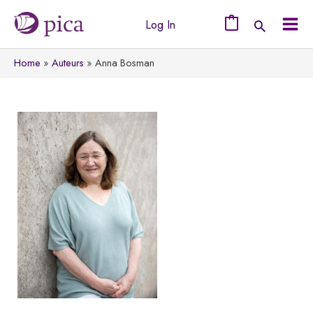
Ga
Log In
naar
0
Mai
de
Home
Auteurs
Anna Bosman
Men
inhoud