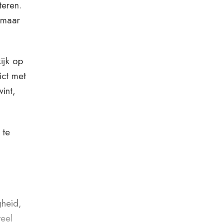
teren.
d maar
ijk op
ict met
int,
 te
gheid,
veel