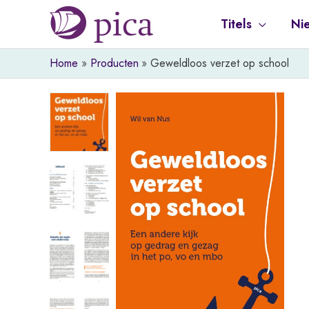
Ga
Titels
Ni
naar
de
Home
Producten
Geweldloos verzet op school
inhoud