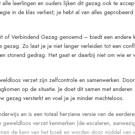
 alle leerlingen en ouders lijken dit gezag ook te accep
egie in de klas verliest; je hebt al van alles geprobeer
it of Verbindend Gezag genoemd – biedt een andere k
 gezag. Zo laat je je niet langer verleiden tot een confl
gen storend gedrag. Het gaat er daarbij niet om wie er w
weldloos verzet zijn zelfcontrole en samenwerken. Door
 terugkomen op de situatie. Je doet dit samen met anderen
ouw gezag versterkt en voel je je minder machteloos.
derwijs en is een totaal herziene versie van de eerdere
van geweldloos verzet kenmerken (de-escaleren, aanwezi
vormen de kern van het boek en worden door middel van 