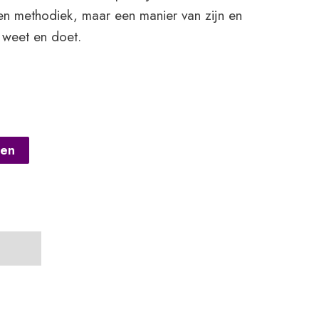
en methodiek, maar een manier van zijn en
l weet en doet.
gen