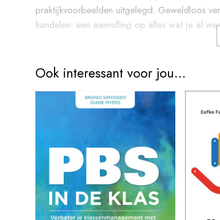
praktijkvoorbeelden uitgelegd. Geweldloos ver
handelen: een aanvulling op alles wat je al we
Downloads
Ook interessant voor jou…
De downloads van de nieuwe herziene versie 