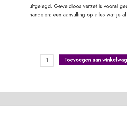
uitgelegd. Geweldloos verzet is vooral ge
handelen: een aanvulling op alles wat je a
Geweldloos
Toevoegen aan winkelwa
verzet
op
school
aantal