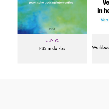
De downloads van de vorige editie vind je
hier
€
39,95
Werkboe
PBS in de klas