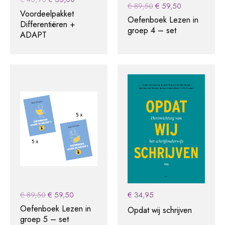
Original
Current
€
89,50
€
59,50
price
price
Voordeelpakket
price
price
was:
is:
Oefenboek Lezen in
Differentiëren +
was:
is:
€ 40,90.
€ 35,00.
groep 4 – set
ADAPT
€ 89,50.
€ 59,50.
Original
Current
€
89,50
€
59,50
€
34,95
price
price
Oefenboek Lezen in
Opdat wij schrijven
was:
is:
groep 5 – set
€ 89,50.
€ 59,50.