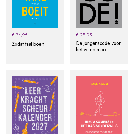
€
34,95
€
25,95
De jongenscode voor
Zodat taal boeit
het vo en mbo