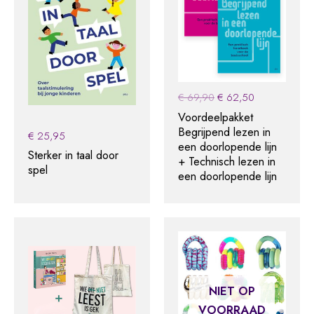
Original
Current
€
69,90
€
62,50
price
price
Voordeelpakket
was:
is:
Begrijpend lezen in
€
25,95
€ 69,90.
€ 62,50.
een doorlopende lijn
Sterker in taal door
+ Technisch lezen in
spel
een doorlopende lijn
NIET OP
VOORRAAD