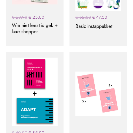
Original
Current
Original
Current
€
29,90
€
25,00
€
52,50
€
47,50
price
price
price
price
Wie niet leest is gek +
Basic instappakket
was:
is:
was:
is:
luxe shopper
€ 29,90.
€ 25,00.
€ 52,50.
€ 47,50.
Original
Current
€
40,90
€
35,00