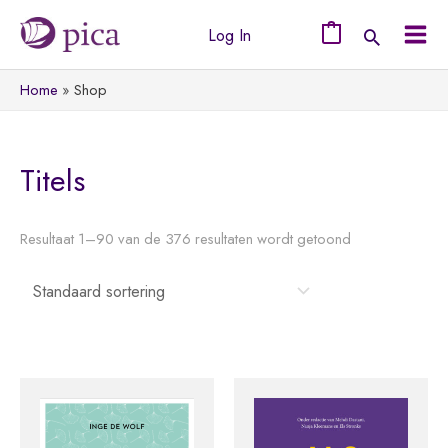
Ga
Log In
naar
0
Mai
de
Home
Shop
Men
inhoud
Titels
Resultaat 1–90 van de 376 resultaten wordt getoond