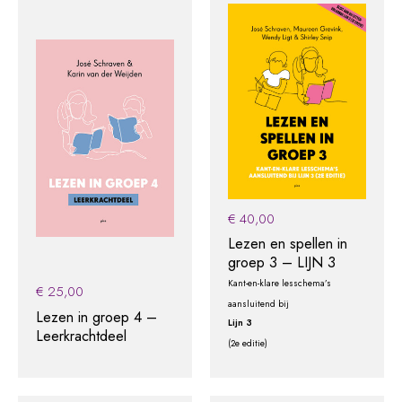
€
40,00
Lezen en spellen in
groep 3 – LIJN 3
Kant-en-klare lesschema’s
€
25,00
aansluitend bij
Lezen in groep 4 –
Lijn 3
Leerkrachtdeel
(2e editie)