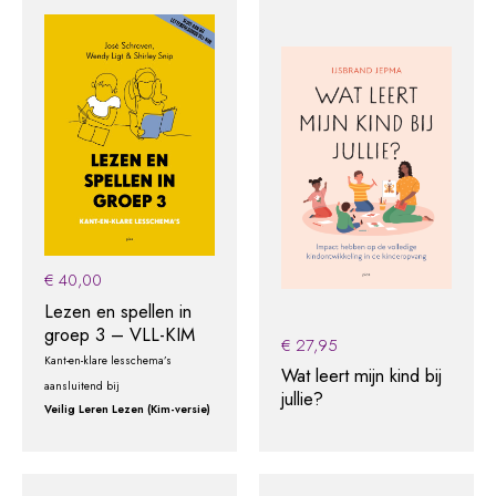
€
40,00
Lezen en spellen in
groep 3 – VLL-KIM
€
27,95
Kant-en-klare lesschema’s
Wat leert mijn kind bij
aansluitend bij
jullie?
Veilig Leren Lezen (Kim-versie)