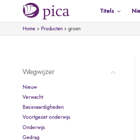
Ga
Titels
Ni
naar
de
Home
Producten
groen
inhoud
Wegwijzer
Nieuw
Verwacht
Basisvaardigheden
Voortgezet onderwijs
Onderwijs
Gedrag