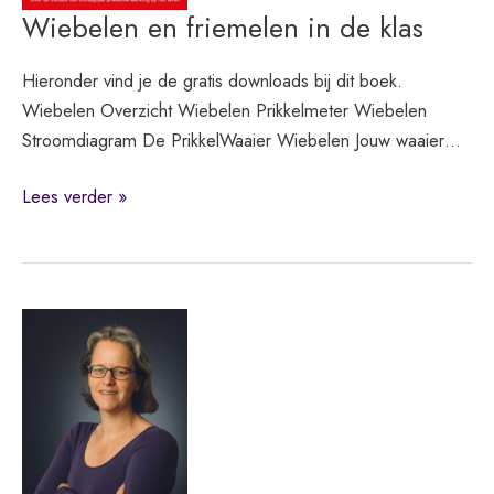
Wiebelen en friemelen in de klas
Hieronder vind je de gratis downloads bij dit boek.
Wiebelen Overzicht Wiebelen Prikkelmeter Wiebelen
Stroomdiagram De PrikkelWaaier Wiebelen Jouw waaier…
Wiebelen
Lees verder »
en
friemelen
in
de
klas