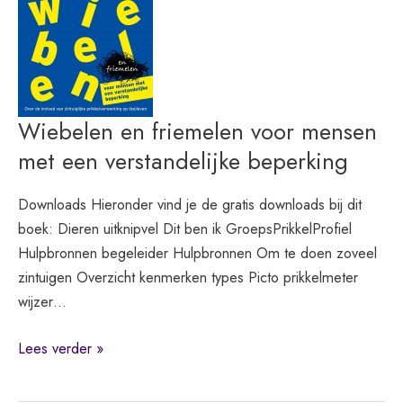
om
onder-
of
overprikkeld
te
Wiebelen en friemelen voor mensen
zijn
met een verstandelijke beperking
Downloads Hieronder vind je de gratis downloads bij dit
boek: Dieren uitknipvel Dit ben ik GroepsPrikkelProfiel
Hulpbronnen begeleider Hulpbronnen Om te doen zoveel
zintuigen Overzicht kenmerken types Picto prikkelmeter
wijzer…
Wiebelen
Lees verder »
en
friemelen