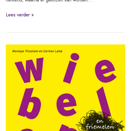
Wiebelen
Lees verder »
en
friemelen
in
de
klas