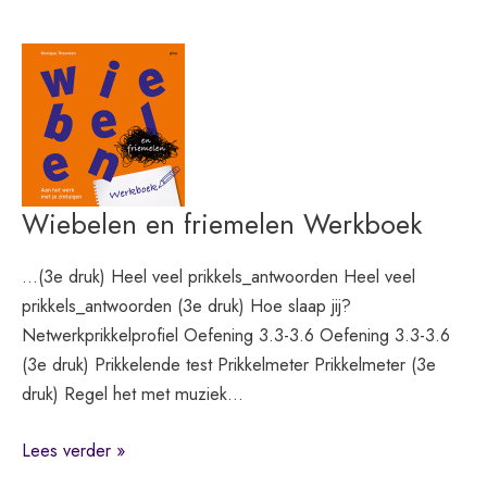
voor
mensen
met
een
verstandelijke
beperking
Wiebelen en friemelen Werkboek
…(3e druk) Heel veel prikkels_antwoorden Heel veel
prikkels_antwoorden (3e druk) Hoe slaap jij?
Netwerkprikkelprofiel Oefening 3.3-3.6 Oefening 3.3-3.6
(3e druk) Prikkelende test Prikkelmeter Prikkelmeter (3e
druk) Regel het met muziek…
Wiebelen
Lees verder »
en