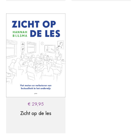
intakegesprek, intakeformulier en de interactieanalyse.
Het boek is ontstaan vanuit de praktijk, rijk geïllustreerd
en met veel praktijkvoorbeelden.’ –
Redactie
,
NBD
Biblion
Downloads
De downloads van dit boek vind je
hier
.
€
29,95
Zicht op de les