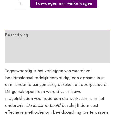
De
Toevoegen aan winkelwagen
leraar
in
beeld
aantal
Beschrijving
Extra informatie
APA
Tegenwoordig is het verkrijgen van waardevol
beeldmateriaal redelijk eenvoudig; een opname is in
een handomdraai gemaakt, bekeken en doorgestuurd.
Dit gemak opent een wereld van nieuwe
mogelijkheden voor iedereen die werkzaam is in het
onderwijs.
De leraar in beeld
beschrijft de meest
effectieve methoden om beeldcoaching toe te passen