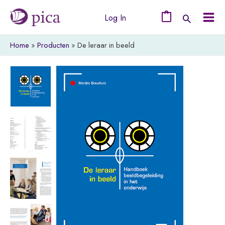
Ga
Log In
naar
0
Mai
de
Home
Producten
De leraar in beeld
Men
inhoud